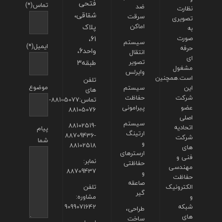
فتحی
تماس(*)
ضد
نظارت
شقاقی،
سرقت
تصویری
اماکن
پلاک
به
صورت
61،
سیستم
ایمیل(*)
حرفه
واحد6،
انتقال
ای
تصویر
طبقه3
مشغول
وایرلس
است.همچنین
تلفن
موضوع
این
سیستم
های
شرکت
حفاظت
تماس:88105077-
عضو
پیرامونی
88105076
اصلی
سیستم
88102519-
اتحادیه
پیام
ارتینگ
88709436-
شرکت
شما
و
88102518
های
ارسترهای
فنی و
نمابر:
حفاظتی
مهندسی
88709437
و
حفاظت
صاعقه
الکترونیک
تلفن
گیر
و
مشاوره:
شبکه
9099071642
طراحی،
های
ساخت