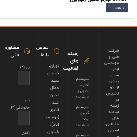
دانلود
تماس
مشاوره
شرکت
زمینه
با ما
فنی
فنی و
های
مهندسی
تهران،
فعالیت
نام(*)
ایمن
خیابان
سازان
سیستم
سید
پیشرو
نظارت
از بدو
جمال
تصویری
تاسیس
الدین
هوشمند
در
نام
اسد
زمینه
سیستم
خانوادگی(*)
آبادی
سامانه
کنترل
(یوسف
های
تردد
حفاظتی،
آباد)،
هوشمند
امنیتی
خیابان
تلفن
سیستم
و