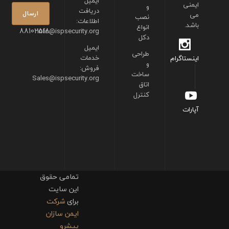
ایمیل
ایمنی
و
دریافت
می
نصب
اطلاعات:
باشد.
انواع
88102518
info@ispsecurity.org
دکل
ایمیل
طراحی
خدمات
اینستاگرام
و
فروش:
ساخت
Sales@ispsecurity.org
اتاق
کنترل
آپارات
تمامی حقوق
این سایت
برای
شرکت
ایمن سازان
پیشرو