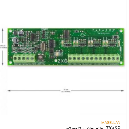
MAGELLAN
ZX8SP لوازم جانبی ژئوویژن