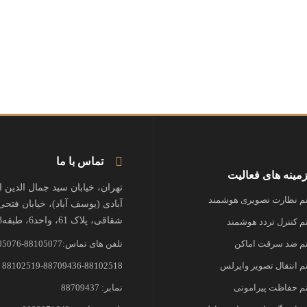
تماس با ما
مینه های فعالیت
تهران، خیابان سید جمال الدین 
 نظارت تصویری هوشمند
آبادی (یوسف آباد)، خیابان فتحی
شقاقی، پلاک 61، واحد6، طبقه3
 کنترل تردد هوشمند
 ضد سرقت اماکن
تلفن های تماس:88105077-88105076
 انتقال تصویر وایرلس
88102519-88709436-88102518
 حفاظت پیرامونی
نمابر: 88709437