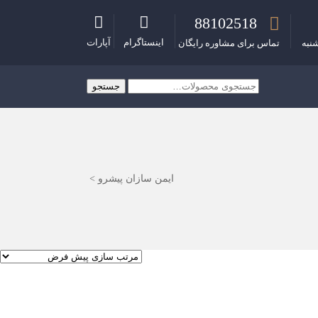
88102518
اینستاگرام
آپارات
نبه
تماس برای مشاوره رایگان
جستجو
جستجو
برای:
ایمن سازان پیشرو
>