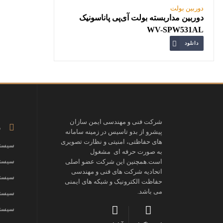
دوربین بولت
دوربین مداربسته بولت آی‌پی پاناسونیک
WV-SPW531AL
دانلود
شرکت فنی و مهندسی ایمن سازان
ز
پیشرو از بدو تاسیس در زمینه سامانه
های حفاظتی، امنیتی و نظارت تصویری
سیستم
به صورت حرفه ای مشغول
سیستم
است.همچنین این شرکت عضو اصلی
اتحادیه شرکت های فنی و مهندسی
سیستم
حفاظت الکترونیک و شبکه های ایمنی
می باشد.
سیستم
سیستم