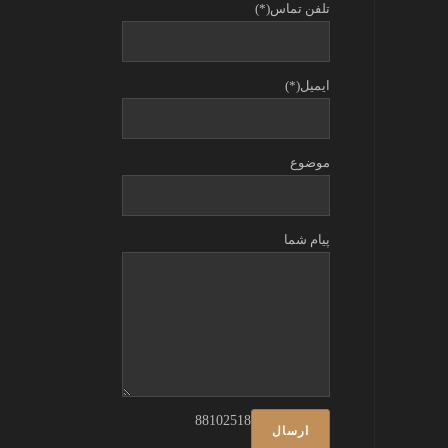
تلفن تماس(*)
ایمیل(*)
موضوع
پیام شما
88102518