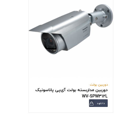
دوربین بولت
دوربین مداربسته بولت آی‌پی پاناسونیک
WV-SPW312L
دانلود