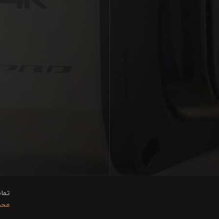
تما
محفوظ