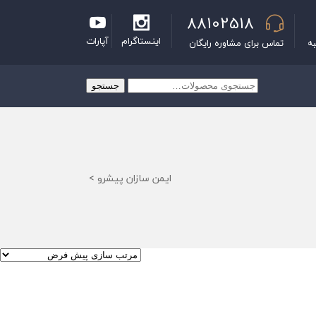
88102518
اینستاگرام
آپارات
به
تماس برای مشاوره رایگان
جستجو
جستجو
برای:
ایمن سازان پیشرو
>