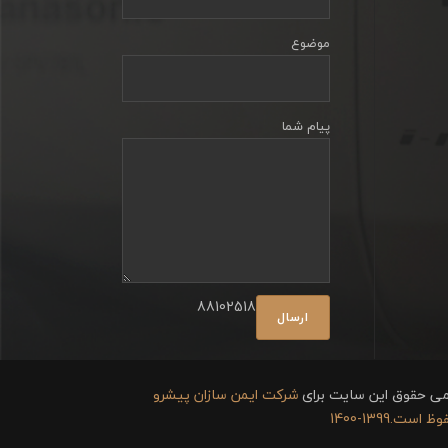
موضوع
پیام شما
88102518
می حقوق این سایت برای
شرکت ایمن سازان پیشرو
 است.1399-1400