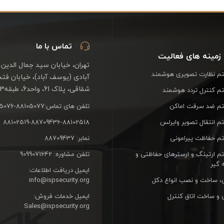
تماس با ما
زمینه های فعالیت
تهران، خیابان سید جمال الدین 
 نظارت تصویری هوشمند
آبادی (یوسف آباد)، خیابان فت
شقاقی، پلاک 61، واحد6، طبقه3
 کنترل تردد هوشمند
م ضد سرقت اماکن
تلفن های تماس:88105077-88105076
 انتقال تصویر وایرلس
88102519-88709436-88102518
 حفاظت پیرامونی
نمابر: 88709437
 ارتینگ و ارسترهای حفاظتی و
تلفن مشاوره: 9099071642
 گیر
ایمیل دریافت اطلاعات:
، ساخت و نصب انواع دکل
info@ispsecurity.org
 و ساخت اتاق کنترل
ایمیل خدمات فروش:
Sales@ispsecurity.org