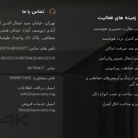
تماس با ما
زمینه های فعالیت
تهران، خیابان سید جمال الدین 
 نظارت تصویری هوشمند
آبادی (یوسف آباد)، خیابان فتحی
شقاقی، پلاک 61، واحد6، طبقه3
 کنترل تردد هوشمند
 ضد سرقت اماکن
تلفن های تماس:88105077-88105076
 انتقال تصویر وایرلس
88102519-88709436-88102518
 حفاظت پیرامونی
نمابر: 88709437
 ارتینگ و ارسترهای حفاظتی و
تلفن مشاوره: 9099071642
 گیر
ایمیل دریافت اطلاعات:
، ساخت و نصب انواع دکل
info@ispsecurity.org
 و ساخت اتاق کنترل
ایمیل خدمات فروش:
Sales@ispsecurity.org