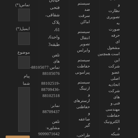
خیابان
سیستم
و
تماس(*)
فتحی
ضد
نظارت
شقاقی،
سرقت
تصویری
اماکن
پلاک
به
ایمیل(*)
صورت
61،
سیستم
حرفه
واحد6،
انتقال
ای
تصویر
طبقه3
مشغول
وایرلس
موضوع
است.همچنین
تلفن
این
سیستم
های
شرکت
حفاظت
تماس:88105077-
عضو
پیرامونی
88105076
پیام
اصلی
سیستم
88102519-
شما
اتحادیه
ارتینگ
88709436-
شرکت
و
88102518
های
ارسترهای
فنی و
نمابر:
حفاظتی
مهندسی
88709437
و
حفاظت
صاعقه
الکترونیک
تلفن
گیر
و
مشاوره:
شبکه
9099071642
طراحی،