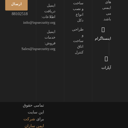
های
ساخت
ایمیل
ایمنی
و نصب
دریافت
می
88102518
انواع
اطلاعات:
باشد.
دکل
info@ispsecurity.org
طراحی
ایمیل
و
خدمات
اینستاگرام
ساخت
فروش:
اتاق
Sales@ispsecurity.org
کنترل
آپارات
تمامی حقوق
این سایت
برای
شرکت
ایمن سازان