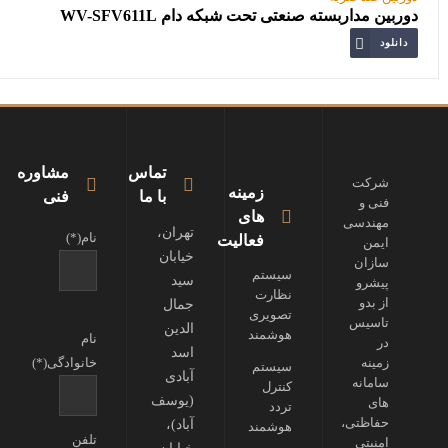
دوربین مداربسته صنعتی تحت شبکه دام WV-SFV611L
دانلود
تماس
مشاوره
شرکت
زمینه
با ما
فنی
فنی و
های
مهندسی
تهران،
نام(*)
فعالیت
ایمن
خیابان
سازان
سیستم
سید
پیشرو
نظارت
از بدو
جمال
تصویری
تاسیس
الدین
هوشمند
نام
در
اسد
زمینه
خانوادگی(*)
سیستم
آبادی
سامانه
کنترل
(یوسف
های
تردد
حفاظتی،
آباد)،
هوشمند
تلفن
امنیتی