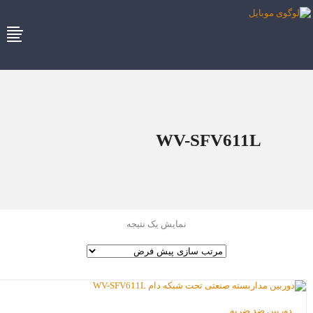
WV-SFV611L
نمایش یک نتیجه
دوربین ضد ضربه