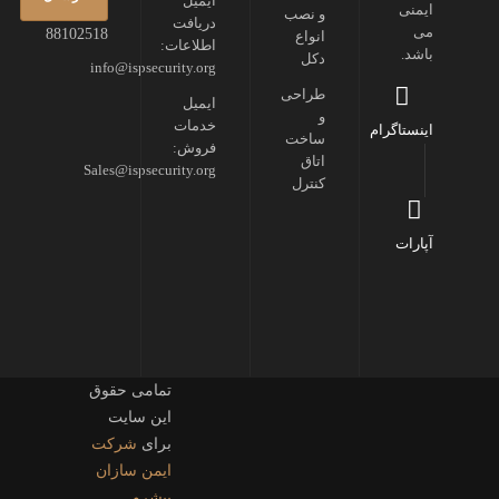
ایمیل
ایمنی
و نصب
دریافت
می
88102518
انواع
اطلاعات:
باشد.
دکل
info@ispsecurity.org
طراحی
ایمیل
و
خدمات
اینستاگرام
ساخت
فروش:
اتاق
Sales@ispsecurity.org
کنترل
آپارات
تمامی حقوق
این سایت
برای
شرکت
ایمن سازان
پیشرو