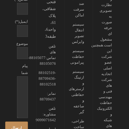
فتحی
ضد
نظارت
شقاقی،
سرقت
تصویری
اماکن
پلاک
به
ایمیل(*)
صورت
61،
سیستم
حرفه
واحد6،
انتقال
ای
تصویر
طبقه3
مشغول
وایرلس
موضوع
است.همچنین
تلفن
این
سیستم
های
شرکت
حفاظت
تماس:88105077-
عضو
پیرامونی
88105076
پیام
اصلی
سیستم
88102519-
شما
اتحادیه
ارتینگ
88709436-
شرکت
و
88102518
های
ارسترهای
فنی و
نمابر:
حفاظتی
مهندسی
88709437
و
حفاظت
صاعقه
الکترونیک
تلفن
گیر
و
مشاوره:
شبکه
9099071642
طراحی،
های
ساخت