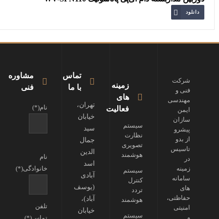
دانلود
تماس
مشاوره
شرکت
زمینه
با ما
فنی
فنی و
های
مهندسی
تهران،
نام(*)
فعالیت
ایمن
خیابان
سازان
سیستم
سید
پیشرو
نظارت
از بدو
جمال
تصویری
تاسیس
الدین
هوشمند
نام
در
اسد
زمینه
خانوادگی(*)
سیستم
آبادی
سامانه
کنترل
(یوسف
های
تردد
حفاظتی،
آباد)،
هوشمند
تلفن
امنیتی
خیابان
سیستم
و
تماس(*)