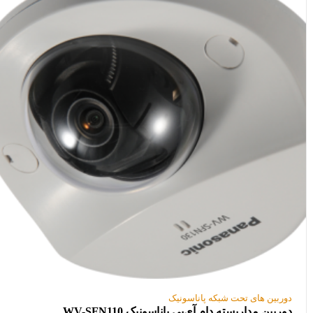
دوربین های تحت شبکه پاناسونیک
دوربین مداربسته دام آی‌پی پاناسونیک WV-SFN110