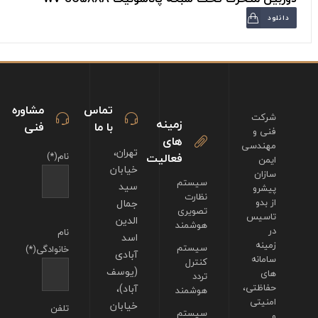
دانلود
تماس
مشاوره
شرکت
زمینه
با ما
فنی
فنی و
های
مهندسی
تهران،
فعالیت
نام(*)
ایمن
خیابان
سازان
سیستم
سید
پیشرو
نظارت
از بدو
جمال
تصویری
تاسیس
الدین
هوشمند
در
نام
اسد
زمینه
سیستم
خانوادگی(*)
آبادی
سامانه
کنترل
(یوسف
های
تردد
حفاظتی،
آباد)،
هوشمند
امنیتی
خیابان
تلفن
سیستم
و