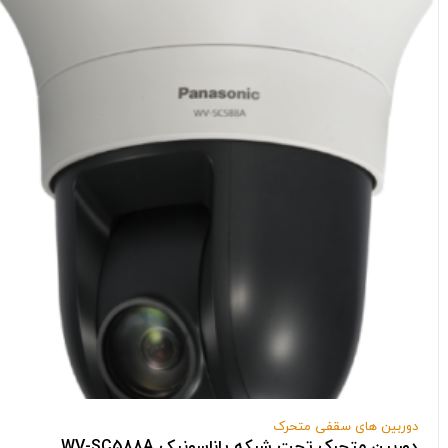
دوربین های سقفی متحرک
دوربین متحرک تحت شبکه پاناسونیک WV-SC588A