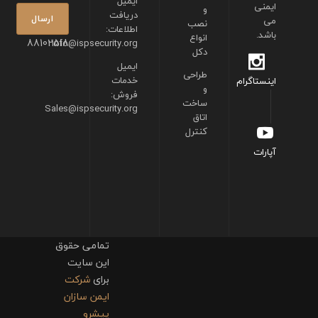
ایمیل
ایمنی
و
دریافت
می
نصب
اطلاعات:
باشد.
انواع
88102518
info@ispsecurity.org
دکل
ایمیل
طراحی
خدمات
اینستاگرام
و
فروش:
ساخت
Sales@ispsecurity.org
اتاق
کنترل
آپارات
تمامی حقوق
این سایت
برای
شرکت
ایمن سازان
پیشرو