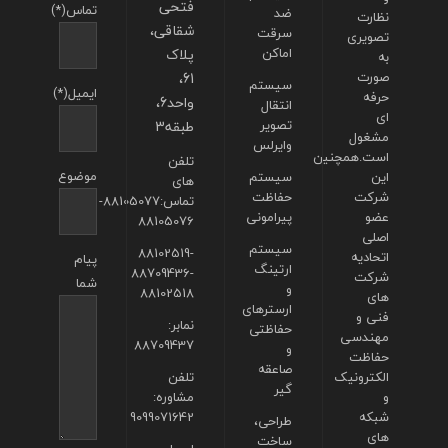
فتحی
تماس(*)
ضد
نظارت
شقاقی،
سرقت
تصویری
اماکن
پلاک
به
صورت
61،
سیستم
ایمیل(*)
حرفه
واحد6،
انتقال
ای
تصویر
طبقه3
مشغول
وایرلس
است.همچنین
تلفن
موضوع
این
سیستم
های
شرکت
حفاظت
تماس:88105077-
عضو
پیرامونی
88105076
اصلی
سیستم
88102519-
اتحادیه
پیام
ارتینگ
88709436-
شرکت
شما
و
88102518
های
ارسترهای
فنی و
نمابر:
حفاظتی
مهندسی
88709437
و
حفاظت
صاعقه
الکترونیک
تلفن
گیر
و
مشاوره:
شبکه
9099071642
طراحی،
های
ساخت