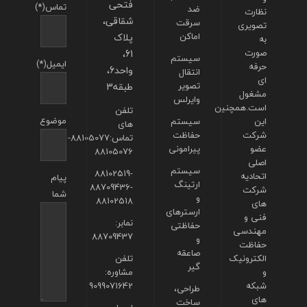
فتحی
تماس(*)
ضد
نظارت
شقاقی،
سرقت
تصویری
اماکن
پلاک
به
صورت
61،
سیستم
ایمیل(*)
حرفه
واحد6،
انتقال
ای
تصویر
طبقه3
مشغول
وایرلس
است.همچنین
تلفن
موضوع
این
سیستم
های
شرکت
حفاظت
تماس:88105077-
عضو
پیرامونی
88105076
اصلی
سیستم
88102519-
اتحادیه
پیام
ارتینگ
88709436-
شرکت
شما
و
88102518
های
ارسترهای
فنی و
نمابر:
حفاظتی
مهندسی
88709437
و
حفاظت
صاعقه
الکترونیک
تلفن
گیر
و
مشاوره:
شبکه
9099071642
طراحی،
های
ساخت