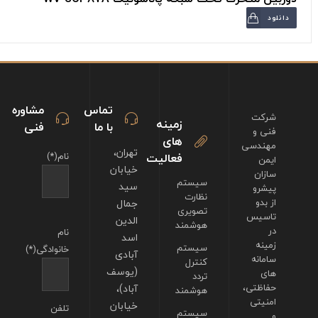
دانلود
تماس
مشاوره
شرکت
زمینه
با ما
فنی
فنی و
های
مهندسی
تهران،
فعالیت
نام(*)
ایمن
خیابان
سازان
سیستم
سید
پیشرو
نظارت
از بدو
جمال
تصویری
تاسیس
الدین
هوشمند
در
نام
اسد
زمینه
سیستم
خانوادگی(*)
آبادی
سامانه
کنترل
(یوسف
های
تردد
حفاظتی،
آباد)،
هوشمند
امنیتی
خیابان
تلفن
سیستم
و