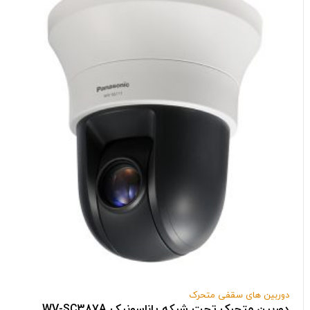
دوربین های سقفی متحرک
دوربین متحرک تحت شبکه پاناسونیک WV-SC387A