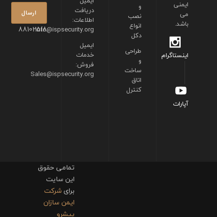
ایمیل
ایمنی
و
دریافت
می
نصب
اطلاعات:
باشد.
انواع
88102518
info@ispsecurity.org
دکل
ایمیل
طراحی
خدمات
اینستاگرام
و
فروش:
ساخت
Sales@ispsecurity.org
اتاق
کنترل
آپارات
تمامی حقوق
این سایت
برای
شرکت
ایمن سازان
پیشرو