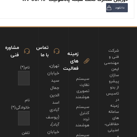
دانلود
تماس
مشاوره
شرکت
زمینه
با ما
فنی
فنی و
های
مهندسی
تهران،
فعالیت
نام(*)
ایمن
خیابان
سازان
سیستم
سید
پیشرو
نظارت
از بدو
جمال
تصویری
تاسیس
الدین
هوشمند
در
نام
اسد
زمینه
سیستم
خانوادگی(*)
آبادی
سامانه
کنترل
(یوسف
های
تردد
حفاظتی،
آباد)،
هوشمند
امنیتی
خیابان
تلفن
سیستم
و