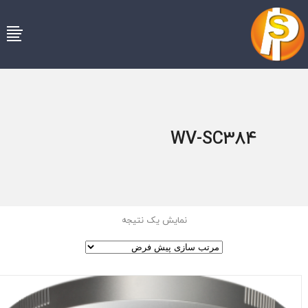
WV-SC384
نمایش یک نتیجه