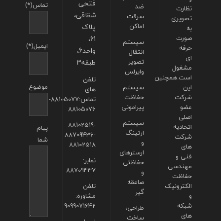
فتحی
تماس(*)
ضد
نظارت
شقاقی،
سرقت
تصویری
اماکن
پلاک
به
صورت
61،
سیستم
ایمیل(*)
حرفه
واحد6،
انتقال
ای
تصویر
طبقه3
مشغول
وایرلس
است.همچنین
تلفن
موضوع
این
سیستم
های
شرکت
حفاظت
تماس:88105077-
عضو
پیرامونی
88105076
اصلی
سیستم
88102519-
اتحادیه
پیام
ارتینگ
88709436-
شرکت
شما
و
88102518
های
ارسترهای
فنی و
نمابر:
حفاظتی
مهندسی
88709437
و
حفاظت
صاعقه
الکترونیک
تلفن
گیر
و
مشاوره:
شبکه
9099071642
طراحی،
های
ساخت