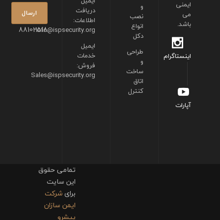
ایمیل
ایمنی
و
دریافت
می
نصب
اطلاعات:
باشد.
انواع
88102518
info@ispsecurity.org
دکل
ایمیل
طراحی
خدمات
اینستاگرام
و
فروش:
ساخت
Sales@ispsecurity.org
اتاق
کنترل
آپارات
تمامی حقوق
این سایت
برای
شرکت
ایمن سازان
پیشرو