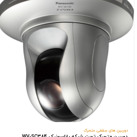
دوربین های سقفی متحرک
دوربین متحرک تحت شبکه پاناسونیک WV-SC384