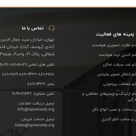
تماس با ما
زمینه های فعالیت
تهران، خیابان سید جمال الدین 
 نظارت تصویری هوشمند
آبادی (یوسف آباد)، خیابان فت
شقاقی، پلاک 61، واحد6، طبقه3
 کنترل تردد هوشمند
م ضد سرقت اماکن
تلفن های تماس:88105077-88105076
 انتقال تصویر وایرلس
88102519-88709436-88102518
 حفاظت پیرامونی
نمابر: 88709437
 ارتینگ و ارسترهای حفاظتی و
تلفن مشاوره: 9099071642
 گیر
ایمیل دریافت اطلاعات:
، ساخت و نصب انواع دکل
info@ispsecurity.org
 و ساخت اتاق کنترل
ایمیل خدمات فروش:
Sales@ispsecurity.org