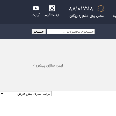
88102518
اینستاگرام
آپارات
به
تماس برای مشاوره رایگان
جستجو
جستجو
برای:
ایمن سازان پیشرو
>