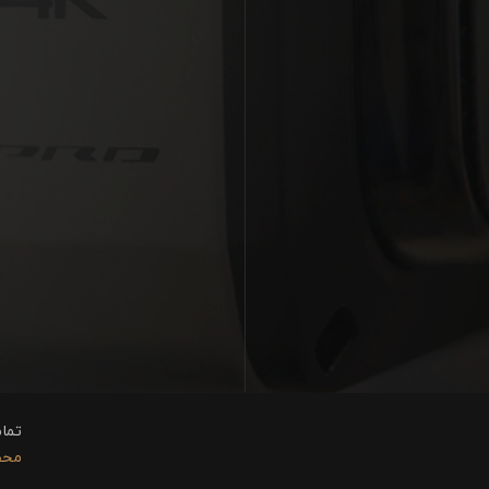
تما
محفوظ