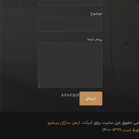
موضوع
پیام شما
88102518
می حقوق این سایت برای
شرکت ایمن سازان پیشرو
 است.1399-1400