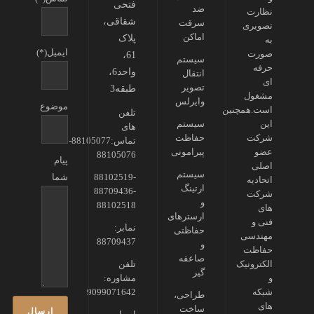
فتحی
ضد
نظارت
شقاقی،
سرقت
تصویری
اماکن
پلاک
به
ایمیل(*)
صورت
61،
سیستم
حرفه
واحد6،
انتقال
ای
تصویر
طبقه3
مشغول
وایرلس
موضوع
است.همچنین
تلفن
این
سیستم
های
شرکت
حفاظت
تماس:88105077-
عضو
پیرامونی
88105076
پیام
اصلی
سیستم
88102519-
شما
اتحادیه
ارتینگ
88709436-
شرکت
و
88102518
های
ارسترهای
فنی و
نمابر:
حفاظتی
مهندسی
88709437
و
حفاظت
صاعقه
الکترونیک
تلفن
گیر
و
مشاوره:
شبکه
9099071642
طراحی،
های
ساخت