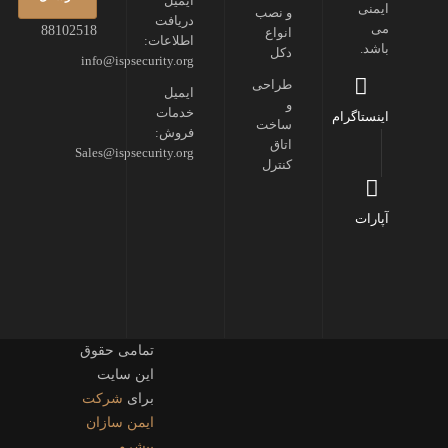
ایمیل
ایمنی
و نصب
دریافت
می
88102518
انواع
اطلاعات:
باشد.
دکل
info@ispsecurity.org
طراحی
ایمیل
و
خدمات
اینستاگرام
ساخت
فروش:
اتاق
Sales@ispsecurity.org
کنترل
آپارات
تمامی حقوق
این سایت
برای
شرکت
ایمن سازان
پیشرو