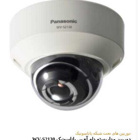
دوربین های تحت شبکه پاناسونیک
دوربین مداربسته دام آی‌پی پاناسونیک WV-S2130