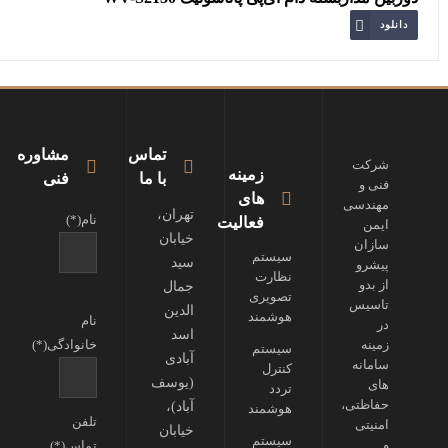
دانلود
تماس
مشاوره
شرکت
زمینه
با ما
فنی
فنی و
های
مهندسی
تهران،
نام(*)
فعالیت
ایمن
خیابان
سازان
سیستم
سید
پیشرو
نظارت
از بدو
جمال
تصویری
تاسیس
الدین
هوشمند
نام
در
اسد
زمینه
خانوادگی(*)
سیستم
آبادی
سامانه
کنترل
(یوسف
های
تردد
حفاظتی،
آباد)،
هوشمند
تلفن
امنیتی
خیابان
سیستم
و
تماس(*)