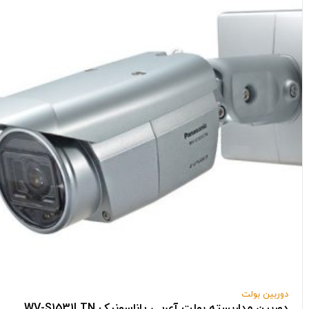
دوربین بولت
دوربین مداربسته بولت آی‌پی پاناسونیک WV-S1531LTN