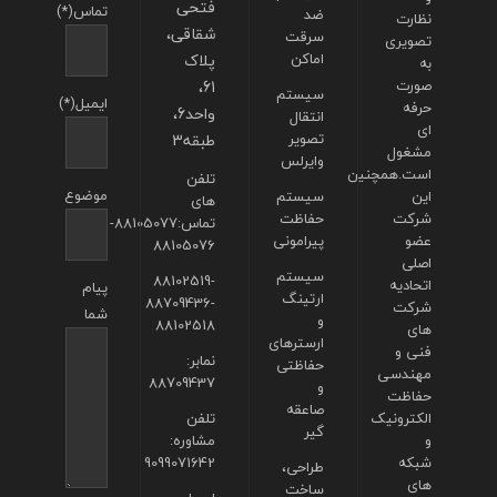
فتحی
تماس(*)
ضد
نظارت
شقاقی،
سرقت
تصویری
اماکن
پلاک
به
صورت
61،
سیستم
ایمیل(*)
حرفه
واحد6،
انتقال
ای
تصویر
طبقه3
مشغول
وایرلس
است.همچنین
تلفن
موضوع
این
سیستم
های
شرکت
حفاظت
تماس:88105077-
عضو
پیرامونی
88105076
اصلی
سیستم
88102519-
اتحادیه
پیام
ارتینگ
88709436-
شرکت
شما
و
88102518
های
ارسترهای
فنی و
نمابر:
حفاظتی
مهندسی
88709437
و
حفاظت
صاعقه
الکترونیک
تلفن
گیر
و
مشاوره:
شبکه
9099071642
طراحی،
های
ساخت