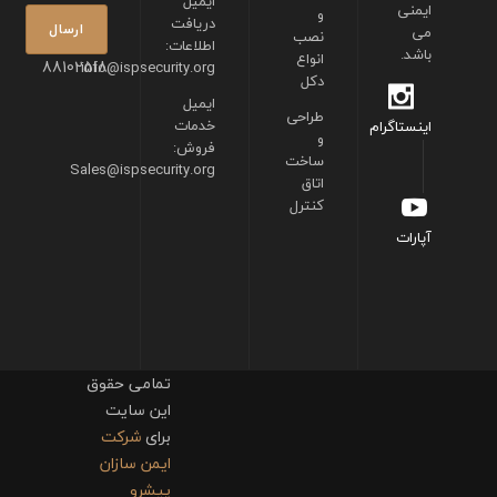
ایمیل
ایمنی
و
دریافت
می
نصب
اطلاعات:
باشد.
انواع
88102518
info@ispsecurity.org
دکل
ایمیل
طراحی
خدمات
اینستاگرام
و
فروش:
ساخت
Sales@ispsecurity.org
اتاق
کنترل
آپارات
تمامی حقوق
این سایت
برای
شرکت
ایمن سازان
پیشرو