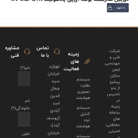
دانلود
تماس
مشاوره
شرکت
زمینه
با ما
فنی
فنی و
های
مهندسی
تهران،
فعالیت
نام(*)
ایمن
خیابان
سازان
سیستم
سید
پیشرو
نظارت
از بدو
جمال
تصویری
تاسیس
الدین
هوشمند
در
نام
اسد
زمینه
سیستم
خانوادگی(*)
آبادی
سامانه
کنترل
(یوسف
های
تردد
حفاظتی،
آباد)،
هوشمند
امنیتی
خیابان
تلفن
سیستم
و