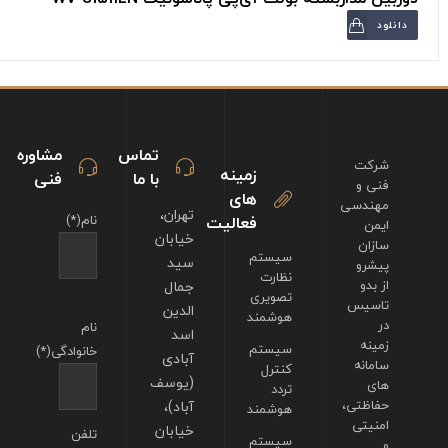
دانلود
تماس
مشاوره
شرکت
زمینه
با ما
فنی
فنی و
های
مهندسی
تهران،
فعالیت
نام(*)
ایمن
خیابان
سازان
سیستم
سید
پیشرو
نظارت
از بدو
جمال
تصویری
تاسیس
الدین
هوشمند
در
نام
اسد
زمینه
سیستم
خانوادگی(*)
آبادی
سامانه
کنترل
(یوسف
های
تردد
حفاظتی،
آباد)،
هوشمند
امنیتی
خیابان
تلفن
سیستم
و