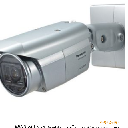
دوربین بولت
دوربین مداربسته بولت آی‌پی پاناسونیک WV-S1511LN