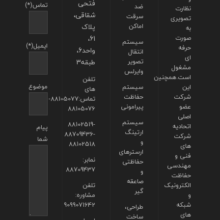
فتحی
تماس(*)
ضد
نظارت
شقاقی،
سرقت
تصویری
اماکن
پلاک
به
صورت
61،
سیستم
ایمیل(*)
حرفه
واحد6،
انتقال
ای
تصویر
طبقه3
مشغول
وایرلس
است.همچنین
تلفن
موضوع
این
سیستم
های
شرکت
حفاظت
تماس:88105077-
عضو
پیرامونی
88105076
اصلی
سیستم
88102519-
اتحادیه
پیام
ارتینگ
88709436-
شرکت
شما
و
88102518
های
ارسترهای
فنی و
نمابر:
حفاظتی
مهندسی
88709437
و
حفاظت
صاعقه
الکترونیک
تلفن
گیر
و
مشاوره:
شبکه
9099071642
طراحی،
های
ساخت