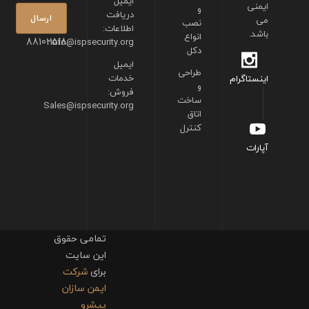
ایمیل
ایمنی
و
دریافت
می
نصب
اطلاعات:
باشد.
انواع
88102518
info@ispsecurity.org
دکل
ایمیل
طراحی
خدمات
اینستاگرام
و
فروش:
ساخت
Sales@ispsecurity.org
اتاق
کنترل
آپارات
تمامی حقوق
این سایت
برای
شرکت
ایمن سازان
پیشرو