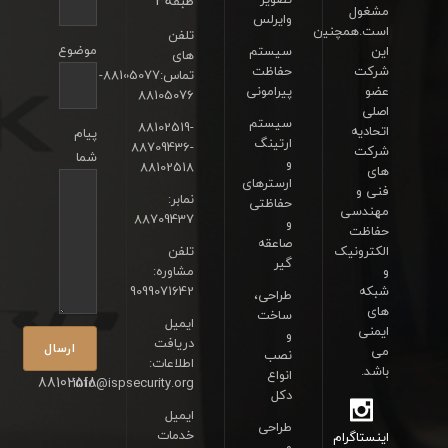
طبقه3
مشغول
وایرلس
است.همچنین
تلفن
موضوع
این
سیستم
های
شرکت
حفاظت
تماس:88105077-
عضو
پیرامونی
88105076
اصلی
سیستم
88102519-
اتحادیه
پیام
ارتینگ
88709436-
شرکت
شما
و
88102518
های
ارسترهای
فنی و
نمابر:
حفاظتی
مهندسی
88709437
و
حفاظت
صاعقه
الکترونیک
تلفن
گیر
و
مشاوره:
شبکه
9099071642
طراحی،
های
ساخت
ایمیل
ایمنی
و
دریافت
می
نصب
اطلاعات:
باشد.
انواع
88102518
info@ispsecurity.org
دکل
ایمیل
طراحی
خدمات
اینستاگرام
و