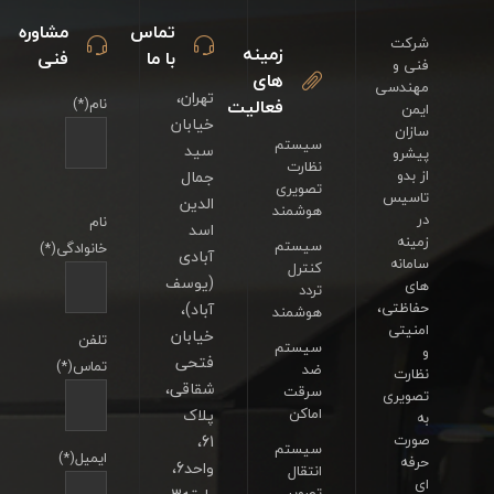
تماس
مشاوره
شرکت
زمینه
با ما
فنی
فنی و
های
مهندسی
تهران،
فعالیت
نام(*)
ایمن
خیابان
سازان
سیستم
سید
پیشرو
نظارت
از بدو
جمال
تصویری
تاسیس
الدین
هوشمند
در
نام
اسد
زمینه
سیستم
خانوادگی(*)
آبادی
سامانه
کنترل
(یوسف
های
تردد
حفاظتی،
آباد)،
هوشمند
امنیتی
خیابان
تلفن
سیستم
و
فتحی
تماس(*)
ضد
نظارت
شقاقی،
سرقت
تصویری
اماکن
پلاک
به
صورت
61،
سیستم
ایمیل(*)
حرفه
واحد6،
انتقال
ای
تصویر