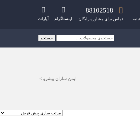
88102518
اینستاگرام
آپارات
نبه
تماس برای مشاوره رایگان
جستجو
جستجو
برای:
ایمن سازان پیشرو
>