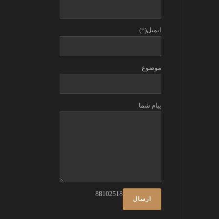
ایمیل(*)
موضوع
پیام شما
88102518