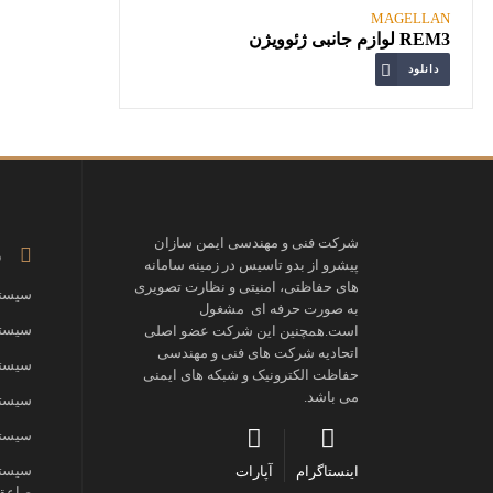
MAGELLAN
REM3 لوازم جانبی ژئوویژن
دانلود
شرکت فنی و مهندسی ایمن سازان
ز
پیشرو از بدو تاسیس در زمینه سامانه
های حفاظتی، امنیتی و نظارت تصویری
سیستم
به صورت حرفه ای مشغول
سیستم
است.همچنین این شرکت عضو اصلی
اتحادیه شرکت های فنی و مهندسی
سیستم
حفاظت الکترونیک و شبکه های ایمنی
می باشد.
سیستم
سیستم
سیستم
اینستاگرام
آپارات
صاعقه