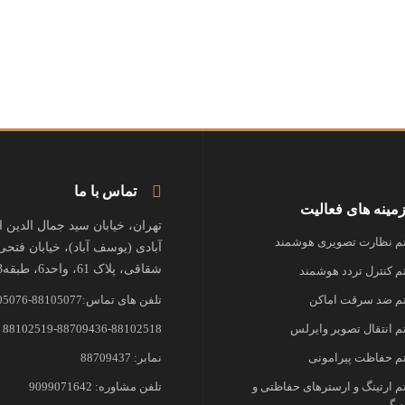
تماس با ما
مینه های فعالیت
تهران، خیابان سید جمال الدین 
 نظارت تصویری هوشمند
آبادی (یوسف آباد)، خیابان فتحی
شقاقی، پلاک 61، واحد6، طبقه3
 کنترل تردد هوشمند
 ضد سرقت اماکن
تلفن های تماس:88105077-88105076
 انتقال تصویر وایرلس
88102519-88709436-88102518
 حفاظت پیرامونی
نمابر: 88709437
 ارتینگ و ارسترهای حفاظتی و
تلفن مشاوره: 9099071642
 گیر