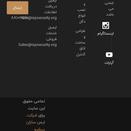
ایمیل
ایمنی
و
دریافت
می
نصب
اطلاعات:
باشد.
انواع
88102518
info@ispsecurity.org
دکل
ایمیل
طراحی
خدمات
اینستاگرام
و
فروش:
ساخت
Sales@ispsecurity.org
اتاق
کنترل
آپارات
تمامی حقوق
این سایت
برای
شرکت
ایمن سازان
پیشرو