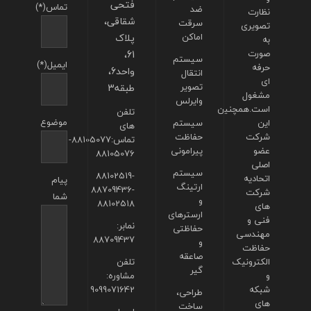
فتحی
تماس(*)
ضد
نظارت
شقاقی،
سرقت
تصویری
اماکن
پلاک
به
صورت
61،
سیستم
ایمیل(*)
حرفه
واحد6،
انتقال
ای
تصویر
طبقه3
مشغول
وایرلس
است.همچنین
تلفن
موضوع
این
سیستم
های
شرکت
حفاظت
تماس:88105077-
عضو
پیرامونی
88105076
اصلی
سیستم
88102519-
اتحادیه
پیام
ارتینگ
88709436-
شرکت
شما
و
88102518
های
ارسترهای
فنی و
نمابر:
حفاظتی
مهندسی
88709437
و
حفاظت
صاعقه
الکترونیک
تلفن
گیر
و
مشاوره:
شبکه
9099071642
طراحی،
های
ساخت