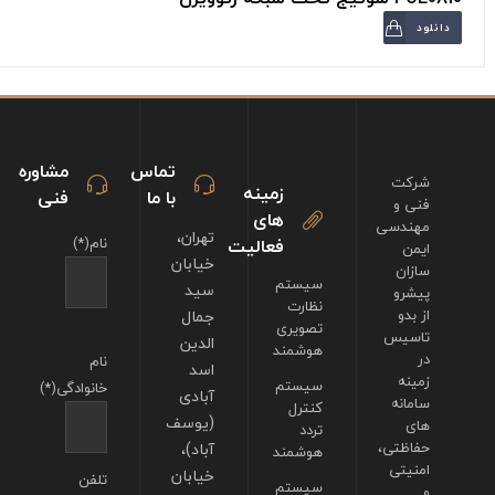
دانلود
تماس
مشاوره
شرکت
زمینه
با ما
فنی
فنی و
های
مهندسی
تهران،
فعالیت
نام(*)
ایمن
خیابان
سازان
سیستم
سید
پیشرو
نظارت
از بدو
جمال
تصویری
تاسیس
الدین
هوشمند
در
نام
اسد
زمینه
سیستم
خانوادگی(*)
آبادی
سامانه
کنترل
(یوسف
های
تردد
حفاظتی،
آباد)،
هوشمند
امنیتی
خیابان
تلفن
سیستم
و