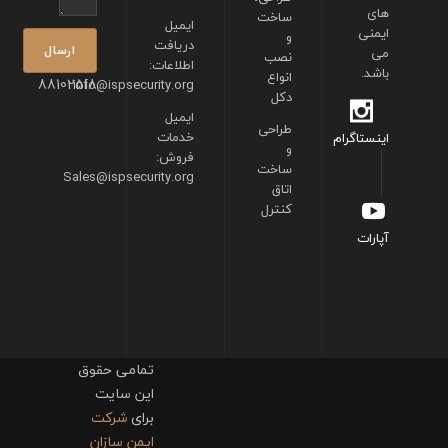
های
ساخت
ایمیل
ایمنی
و
دریافت
می
نصب
اطلاعات:
باشد.
انواع
88102518
info@ispsecurity.org
دکل
ایمیل
طراحی
خدمات
اینستاگرام
و
فروش:
ساخت
Sales@ispsecurity.org
اتاق
کنترل
آپارات
تمامی حقوق
این سایت
برای
شرکت
ایمن سازان