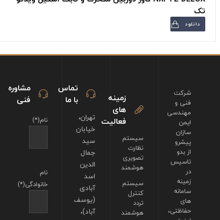
تک
دانلود
تماس
مشاوره
شرکت
زمینه
با ما
فنی
فنی و
های
مهندسی
تهران،
فعالیت
نام(*)
ایمن
خیابان
سازان
سیستم
سید
پیشرو
نظارت
از بدو
جمال
تصویری
تاسیس
الدین
هوشمند
در
نام
اسد
زمینه
سیستم
خانوادگی(*)
آبادی
سامانه
کنترل
(یوسف
های
تردد
حفاظتی،
آباد)،
هوشمند