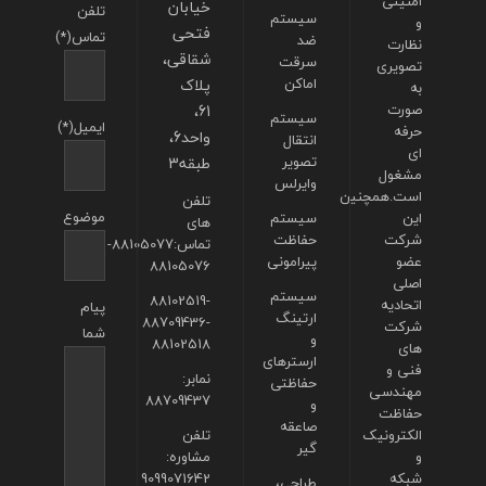
امنیتی
خیابان
تلفن
سیستم
و
فتحی
تماس(*)
ضد
نظارت
شقاقی،
سرقت
تصویری
اماکن
پلاک
به
صورت
61،
سیستم
ایمیل(*)
حرفه
واحد6،
انتقال
ای
تصویر
طبقه3
مشغول
وایرلس
است.همچنین
تلفن
موضوع
این
سیستم
های
شرکت
حفاظت
تماس:88105077-
عضو
پیرامونی
88105076
اصلی
سیستم
88102519-
اتحادیه
پیام
ارتینگ
88709436-
شرکت
شما
و
88102518
های
ارسترهای
فنی و
نمابر:
حفاظتی
مهندسی
88709437
و
حفاظت
صاعقه
الکترونیک
تلفن
گیر
و
مشاوره:
شبکه
9099071642
طراحی،