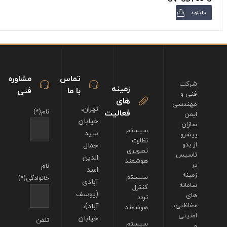
دانلود
تماس
مشاوره
شرکت
زمینه
با ما
فنی
فنی و
های
مهندسی
تهران،
فعالیت
نام(*)
ایمن
خیابان
سازان
سیستم
سید
پیشرو
نظارت
از بدو
جمال
تصویری
تاسیس
الدین
هوشمند
در
نام
اسد
زمینه
سیستم
خانوادگی(*)
آبادی
سامانه
کنترل
(یوسف
های
تردد
حفاظتی،
آباد)،
هوشمند
امنیتی
خیابان
تلفن
سیستم
و