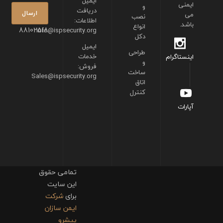
ایمیل
ایمنی
و
دریافت
می
نصب
اطلاعات:
باشد.
انواع
88102518
info@ispsecurity.org
دکل
ایمیل
طراحی
خدمات
اینستاگرام
و
فروش:
ساخت
Sales@ispsecurity.org
اتاق
کنترل
آپارات
تمامی حقوق
این سایت
برای
شرکت
ایمن سازان
پیشرو