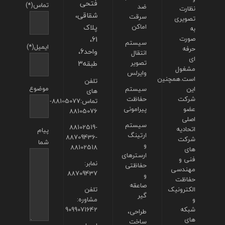
فتحی
تماس(*)
ضد
نظارت
شقاقی،
سرقت
تصویری
اماکن
پلاک
به
صورت
61،
سیستم
ایمیل(*)
حرفه
واحد6،
انتقال
ای
تصویر
طبقه3
مشغول
وایرلس
است.همچنین
تلفن
موضوع
این
سیستم
های
شرکت
حفاظت
تماس:88105077-
عضو
پیرامونی
88105076
اصلی
سیستم
88102519-
اتحادیه
پیام
ارتینگ
88709436-
شرکت
شما
و
88102518
های
ارسترهای
فنی و
نمابر:
حفاظتی
مهندسی
88709437
و
حفاظت
صاعقه
الکترونیک
تلفن
گیر
و
مشاوره:
شبکه
9099071642
طراحی،
های
ساخت