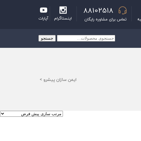
88102518
اینستاگرام
آپارات
به
تماس برای مشاوره رایگان
جستجو
جستجو
برای:
ایمن سازان پیشرو
>