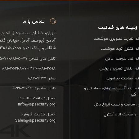
تماس با ما
زمینه های فعالیت
تهران، خیابان سید جمال الدین 
 نظارت تصویری هوشمند
آبادی (یوسف آباد)، خیابان فت
شقاقی، پلاک 61، واحد6، طبقه3
 کنترل تردد هوشمند
م ضد سرقت اماکن
تلفن های تماس:88105077-88105076
 انتقال تصویر وایرلس
88102519-88709436-88102518
 حفاظت پیرامونی
نمابر: 88709437
 ارتینگ و ارسترهای حفاظتی و
تلفن مشاوره: 9099071642
 گیر
ایمیل دریافت اطلاعات:
، ساخت و نصب انواع دکل
info@ispsecurity.org
 و ساخت اتاق کنترل
ایمیل خدمات فروش:
Sales@ispsecurity.org