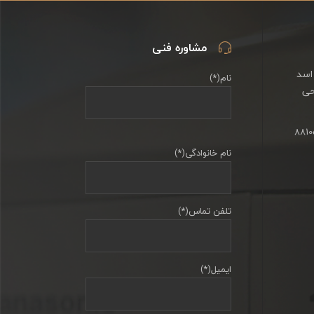
مشاوره فنی
اسد
نام(*)
حی
نام خانوادگی(*)
تلفن تماس(*)
ایمیل(*)