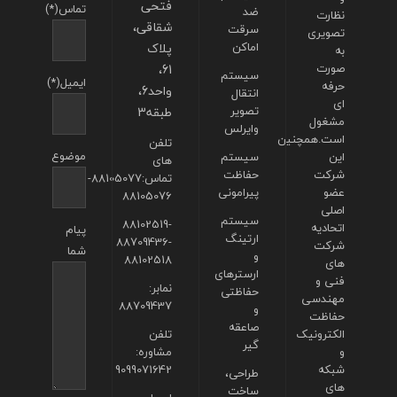
فتحی
تماس(*)
ضد
نظارت
شقاقی،
سرقت
تصویری
اماکن
پلاک
به
صورت
61،
سیستم
ایمیل(*)
حرفه
واحد6،
انتقال
ای
تصویر
طبقه3
مشغول
وایرلس
است.همچنین
تلفن
موضوع
این
سیستم
های
شرکت
حفاظت
تماس:88105077-
عضو
پیرامونی
88105076
اصلی
سیستم
88102519-
اتحادیه
پیام
ارتینگ
88709436-
شرکت
شما
و
88102518
های
ارسترهای
فنی و
نمابر:
حفاظتی
مهندسی
88709437
و
حفاظت
صاعقه
الکترونیک
تلفن
گیر
و
مشاوره:
شبکه
9099071642
طراحی،
های
ساخت