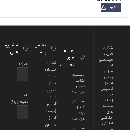
دانلود
تماس
مشاوره
شرکت
زمینه
با ما
فنی
فنی و
های
مهندسی
تهران،
فعالیت
نام(*)
ایمن
خیابان
سازان
سیستم
سید
پیشرو
نظارت
از بدو
جمال
تصویری
تاسیس
الدین
هوشمند
در
نام
اسد
زمینه
سیستم
خانوادگی(*)
آبادی
سامانه
کنترل
(یوسف
های
تردد
حفاظتی،
آباد)،
هوشمند
امنیتی
خیابان
تلفن
سیستم
و