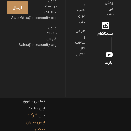
ایمیل
ایمنی
و
دریافت
می
نصب
اطلاعات:
باشد.
انواع
88102518
info@ispsecurity.org
دکل
ایمیل
طراحی
خدمات
اینستاگرام
و
فروش:
ساخت
Sales@ispsecurity.org
اتاق
کنترل
آپارات
تمامی حقوق
این سایت
برای
شرکت
ایمن سازان
پیشرو