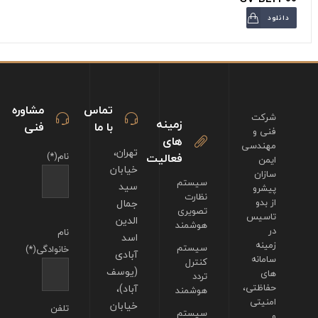
دانلود
تماس
مشاوره
شرکت
زمینه
با ما
فنی
فنی و
های
مهندسی
تهران،
فعالیت
نام(*)
ایمن
خیابان
سازان
سیستم
سید
پیشرو
نظارت
از بدو
جمال
تصویری
تاسیس
الدین
هوشمند
در
نام
اسد
زمینه
سیستم
خانوادگی(*)
آبادی
سامانه
کنترل
(یوسف
های
تردد
حفاظتی،
آباد)،
هوشمند
امنیتی
خیابان
تلفن
سیستم
و