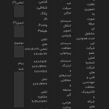
فتحی
تماس(*)
ضد
نظارت
شقاقی،
سرقت
تصویری
اماکن
پلاک
به
صورت
61،
سیستم
ایمیل(*)
حرفه
واحد6،
انتقال
ای
تصویر
طبقه3
مشغول
وایرلس
است.همچنین
تلفن
موضوع
این
سیستم
های
شرکت
حفاظت
تماس:88105077-
عضو
پیرامونی
88105076
اصلی
سیستم
88102519-
اتحادیه
پیام
ارتینگ
88709436-
شرکت
شما
و
88102518
های
ارسترهای
فنی و
نمابر:
حفاظتی
مهندسی
88709437
و
حفاظت
صاعقه
الکترونیک
تلفن
گیر
و
مشاوره:
شبکه
9099071642
طراحی،
های
ساخت