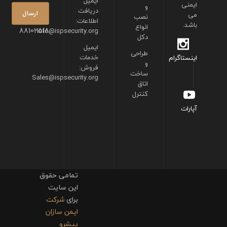
ایمیل
ایمنی
و
دریافت
می
نصب
اطلاعات:
باشد.
انواع
88102518
info@ispsecurity.org
دکل
ایمیل
طراحی
خدمات
اینستاگرام
و
فروش:
ساخت
Sales@ispsecurity.org
اتاق
کنترل
آپارات
تمامی حقوق
این سایت
برای
شرکت
ایمن سازان
پیشرو