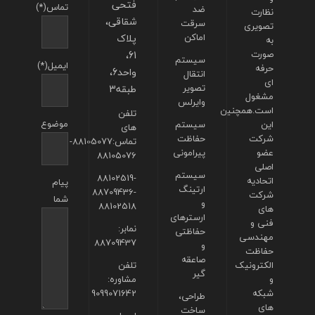
فتحی
تماس(*)
ضد
نظارت
شقاقی،
سرقت
تصویری
اماکن
پلاک
به
صورت
61،
سیستم
ایمیل(*)
حرفه
واحد6،
انتقال
ای
تصویر
طبقه3
مشغول
وایرلس
است.همچنین
تلفن
موضوع
این
سیستم
های
شرکت
حفاظت
تماس:88105077-
عضو
پیرامونی
88105076
اصلی
سیستم
88102519-
اتحادیه
پیام
ارتینگ
88709436-
شرکت
شما
و
88102518
های
ارسترهای
فنی و
نمابر:
حفاظتی
مهندسی
88709437
و
حفاظت
صاعقه
الکترونیک
تلفن
گیر
و
مشاوره:
شبکه
9099071642
طراحی،
های
ساخت