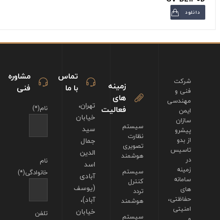
دانلود
تماس
مشاوره
شرکت
زمینه
با ما
فنی
فنی و
های
مهندسی
تهران،
فعالیت
نام(*)
ایمن
خیابان
سازان
سیستم
سید
پیشرو
نظارت
از بدو
جمال
تصویری
تاسیس
الدین
هوشمند
در
نام
اسد
زمینه
سیستم
خانوادگی(*)
آبادی
سامانه
کنترل
(یوسف
های
تردد
حفاظتی،
آباد)،
هوشمند
امنیتی
خیابان
تلفن
سیستم
و