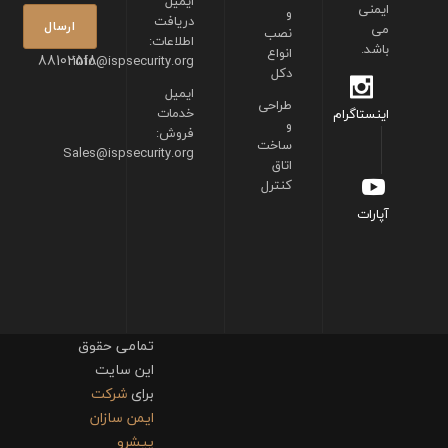
ایمیل
ایمنی
و
دریافت
می
نصب
اطلاعات:
باشد.
انواع
88102518
info@ispsecurity.org
دکل
ایمیل
طراحی
خدمات
اینستاگرام
و
فروش:
ساخت
Sales@ispsecurity.org
اتاق
کنترل
آپارات
تمامی حقوق
این سایت
برای
شرکت
ایمن سازان
پیشرو