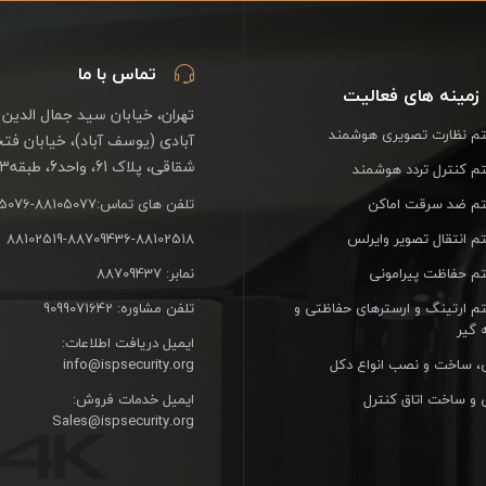
تماس با ما
زمینه های فعالیت
تهران، خیابان سید جمال الدین 
 نظارت تصویری هوشمند
آبادی (یوسف آباد)، خیابان فت
شقاقی، پلاک 61، واحد6، طبقه3
 کنترل تردد هوشمند
م ضد سرقت اماکن
تلفن های تماس:88105077-88105076
 انتقال تصویر وایرلس
88102519-88709436-88102518
 حفاظت پیرامونی
نمابر: 88709437
 ارتینگ و ارسترهای حفاظتی و
تلفن مشاوره: 9099071642
 گیر
ایمیل دریافت اطلاعات:
، ساخت و نصب انواع دکل
info@ispsecurity.org
 و ساخت اتاق کنترل
ایمیل خدمات فروش:
Sales@ispsecurity.org