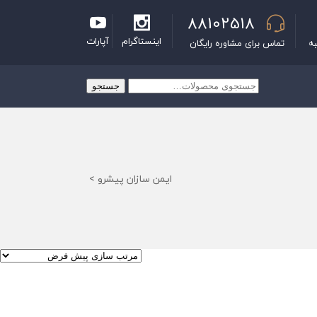
88102518
اینستاگرام
آپارات
به
تماس برای مشاوره رایگان
جستجو
جستجو
برای:
ایمن سازان پیشرو
>