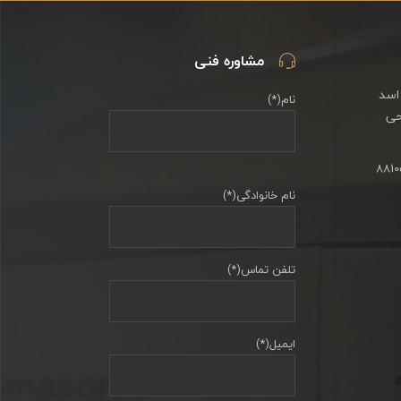
مشاوره فنی
اسد
نام(*)
حی
نام خانوادگی(*)
تلفن تماس(*)
ایمیل(*)