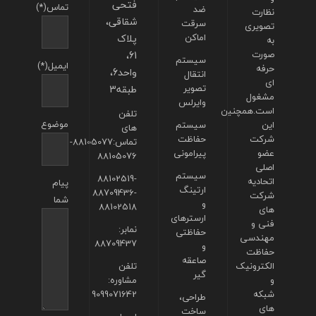
فتحی
تماس(*)
ضد
نظارت
شقاقی،
سرقت
تصویری
اماکن
پلاک
به
صورت
61،
سیستم
ایمیل(*)
حرفه
واحد6،
انتقال
ای
تصویر
طبقه3
مشغول
وایرلس
است.همچنین
تلفن
موضوع
این
سیستم
های
شرکت
حفاظت
تماس:88105077-
عضو
پیرامونی
88105076
اصلی
سیستم
88102519-
اتحادیه
پیام
ارتینگ
88709436-
شرکت
شما
و
88102518
های
ارسترهای
فنی و
نمابر:
حفاظتی
مهندسی
88709437
و
حفاظت
صاعقه
الکترونیک
تلفن
گیر
و
مشاوره:
شبکه
9099071642
طراحی،
های
ساخت