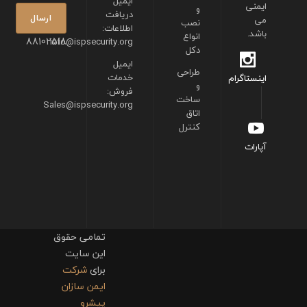
ایمیل
ایمنی
و
دریافت
می
نصب
اطلاعات:
باشد.
انواع
88102518
info@ispsecurity.org
دکل
ایمیل
طراحی
خدمات
اینستاگرام
و
فروش:
ساخت
Sales@ispsecurity.org
اتاق
کنترل
آپارات
تمامی حقوق
این سایت
برای
شرکت
ایمن سازان
پیشرو