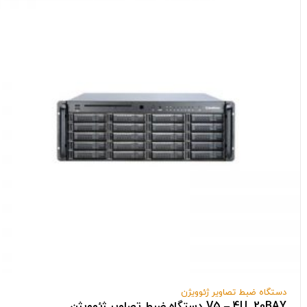
دستگاه ضبط تصاویر ژئوویژن
V5 – 4U, 20BAY دستگاه ضبط تصاویر ژئوویژن