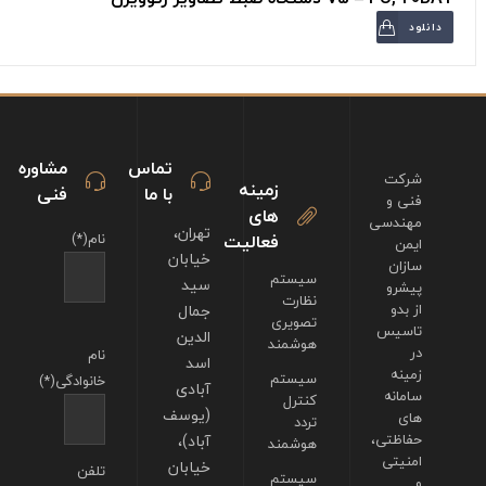
دانلود
تماس
مشاوره
شرکت
زمینه
با ما
فنی
فنی و
های
مهندسی
تهران،
فعالیت
نام(*)
ایمن
خیابان
سازان
سیستم
سید
پیشرو
نظارت
از بدو
جمال
تصویری
تاسیس
الدین
هوشمند
در
نام
اسد
زمینه
سیستم
خانوادگی(*)
آبادی
سامانه
کنترل
(یوسف
های
تردد
حفاظتی،
آباد)،
هوشمند
امنیتی
خیابان
تلفن
سیستم
و