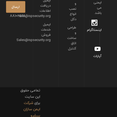
ایمیل
ایمنی
و
دریافت
می
نصب
اطلاعات:
باشد.
انواع
88102518
info@ispsecurity.org
دکل
ایمیل
طراحی
خدمات
اینستاگرام
و
فروش:
ساخت
Sales@ispsecurity.org
اتاق
کنترل
آپارات
تمامی حقوق
این سایت
برای
شرکت
ایمن سازان
پیشرو