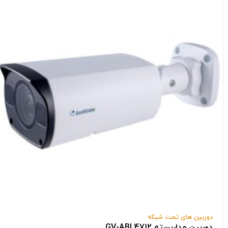
دوربین های تحت شبکه
دوربین مداربسته GV-ABL4712