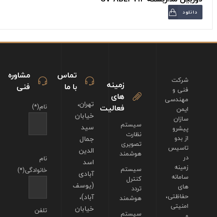
دانلود
تماس
مشاوره
شرکت
زمینه
با ما
فنی
فنی و
های
مهندسی
تهران،
فعالیت
نام(*)
ایمن
خیابان
سازان
سیستم
سید
پیشرو
نظارت
از بدو
جمال
تصویری
تاسیس
الدین
هوشمند
در
نام
اسد
زمینه
سیستم
خانوادگی(*)
آبادی
سامانه
کنترل
(یوسف
های
تردد
حفاظتی،
آباد)،
هوشمند
امنیتی
خیابان
تلفن
سیستم
و