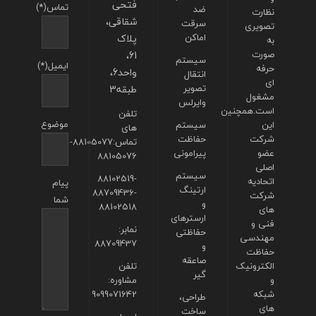
فتحی
تماس(*)
ضد
نظارت
شقاقی،
سرقت
تصویری
اماکن
پلاک
به
صورت
61،
سیستم
ایمیل(*)
حرفه
واحد6،
انتقال
ای
تصویر
طبقه3
مشغول
وایرلس
است.همچنین
تلفن
موضوع
این
سیستم
های
شرکت
حفاظت
تماس:88105077-
عضو
پیرامونی
88105076
اصلی
سیستم
88102519-
اتحادیه
پیام
ارتینگ
88709436-
شرکت
شما
و
88102518
های
ارسترهای
فنی و
نمابر:
حفاظتی
مهندسی
88709437
و
حفاظت
صاعقه
الکترونیک
تلفن
گیر
و
مشاوره:
شبکه
9099071642
طراحی،
های
ساخت