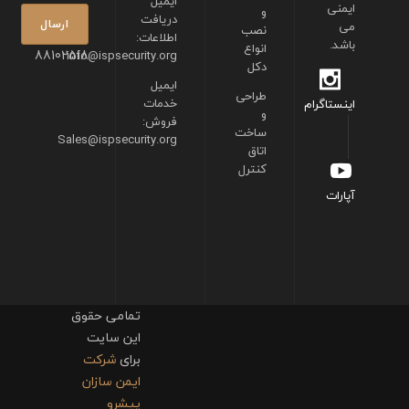
ایمیل
ایمنی
و
دریافت
می
نصب
اطلاعات:
باشد.
انواع
88102518
info@ispsecurity.org
دکل
ایمیل
طراحی
خدمات
اینستاگرام
و
فروش:
ساخت
Sales@ispsecurity.org
اتاق
کنترل
آپارات
تمامی حقوق
این سایت
برای
شرکت
ایمن سازان
پیشرو