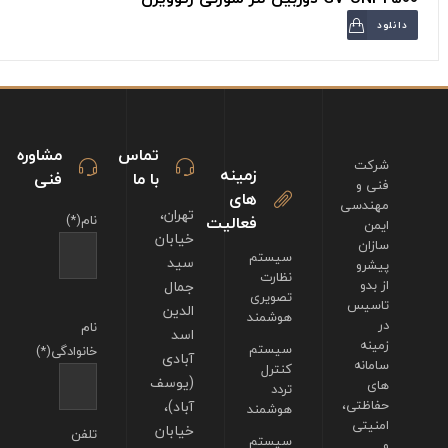
دانلود
تماس
مشاوره
شرکت
زمینه
با ما
فنی
فنی و
های
مهندسی
تهران،
فعالیت
نام(*)
ایمن
خیابان
سازان
سیستم
سید
پیشرو
نظارت
از بدو
جمال
تصویری
تاسیس
الدین
هوشمند
در
نام
اسد
زمینه
سیستم
خانوادگی(*)
آبادی
سامانه
کنترل
(یوسف
های
تردد
حفاظتی،
آباد)،
هوشمند
امنیتی
خیابان
تلفن
سیستم
و