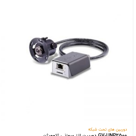
دوربین های تحت شبکه
GV-UNP2500 دوربین لنز سوزنی ژئوویژن