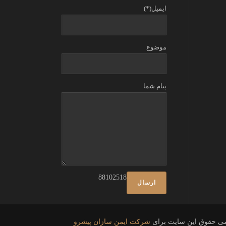
ایمیل(*)
موضوع
پیام شما
88102518
می حقوق این سایت برای
شرکت ایمن سازان پیشرو