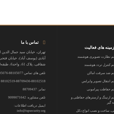
تماس با ما
مینه های فعالیت
تهران، خیابان سید جمال الدین 
 نظارت تصویری هوشمند
آبادی (یوسف آباد)، خیابان فتحی
شقاقی، پلاک 61، واحد6، طبقه3
 کنترل تردد هوشمند
 ضد سرقت اماکن
تلفن های تماس:88105077-88105076
 انتقال تصویر وایرلس
88102519-88709436-88102518
 حفاظت پیرامونی
نمابر: 88709437
 ارتینگ و ارسترهای حفاظتی و
تلفن مشاوره: 9099071642
 گیر
ایمیل دریافت اطلاعات:
، ساخت و نصب انواع دکل
info@ispsecurity.org