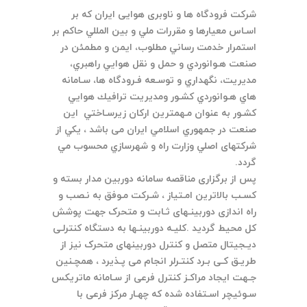
شركت فرودگاه ها و ناوبری هوایی ایران که بر
اسـاس معيارها و مقررات ملي و بين المللي حاكم بر
استمرار خدمت رساني مطلوب، ايمن و مطمئن در
صنعت هـوانوردي و حمل و نقل هوايي راهبري،
مديريت، نگهداري و توسـعه فـرودگاه ها، سـامانه
هاي هـوانوردي كشـور ومديريت ترافيك هوايي
كشـور به عنوان مـهمترين اركان زيرسـاختي اين
صنعت در جمهوري اسلامي ايران می باشد ، يكي از
شرکتهای اصلي وزارت راه و شهرسازي محسوب مي
گردد.
پس از برگزاری مناقصه سامانه دوربین مدار بسته و
کسـب بالاترین امـتیاز ، شـرکت مـوفق به نـصب و
راه اندازی دوربینـهای ثـابت و متحرک جهت پوشش
کل محیط گردید .کلیـه دوربینـها به دستگاه کنترلـی
دیـجیتال متصل و کنترل دوربینهای متحرک نیز از
طریـق کـی بـرد کنتـرلر انجام می پـذیرد ، همچـنین
جـهت ایجاد مراکـز کنترل فرعی از سـامانه ماتریکس
سـوئیچر اسـتفاده شده که چهـار مرکز فرعی با