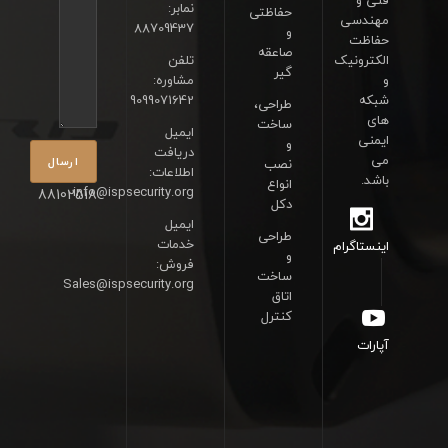
فنی و
نمابر:
حفاظتی
مهندسی
88709437
و
حفاظت
صاعقه
الکترونیک
تلفن
گیر
و
مشاوره:
شبکه
9099071642
طراحی،
های
ساخت
ایمیل
ایمنی
و
دریافت
می
نصب
اطلاعات:
باشد.
انواع
info@ispsecurity.org
88102518
دکل
ایمیل
طراحی
خدمات
اینستاگرام
و
فروش:
ساخت
Sales@ispsecurity.org
اتاق
کنترل
آپارات