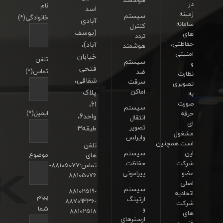
هوشمند
در
نام
اسد
زمینه
سیستم
خانوادگی(*)
آبادی
سامانه
کنترل
(یوسف
های
تردد
حفاظتی،
آباد)،
هوشمند
امنیتی
خیابان
تلفن
سیستم
و
فتحی
تماس(*)
ضد
نظارت
شقاقی،
سرقت
تصویری
اماکن
پلاک
به
صورت
61،
سیستم
ایمیل(*)
حرفه
واحد6،
انتقال
ای
تصویر
طبقه3
مشغول
وایرلس
است.همچنین
تلفن
این
سیستم
موضوع
های
شرکت
حفاظت
تماس:88105077-
عضو
پیرامونی
88105076
اصلی
سیستم
88102519-
اتحادیه
پیام
ارتینگ
88709436-
شرکت
شما
و
88102518
های
ارسترهای