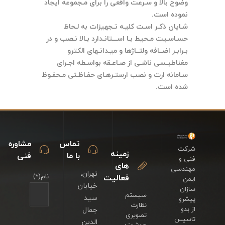
وضوح بالا و سـرعت واقعی را برای مـجموعه ایجاد
نموده است.
شـایان ذکـر اسـت کلیـه تـجهیزات به لـحاظ
حسـاسـیت مـحیط بـا اســـتانـدارد بـالا نـصب و در
بـرابـر اضــافه ولتــاژها و میـدانـهای الکترو
مغناطیـسی ناشـی از صـاعـقه بواسـطه اجـرای
سـامانه ارت و نصب ارستـرهـای حفـاظـتی مـحفـوظ
شده است.
تماس
مشاوره
شرکت
زمینه
با ما
فنی
فنی و
های
مهندسی
تهران،
فعالیت
نام(*)
ایمن
خیابان
سازان
سیستم
سید
پیشرو
نظارت
از بدو
جمال
تصویری
تاسیس
الدین